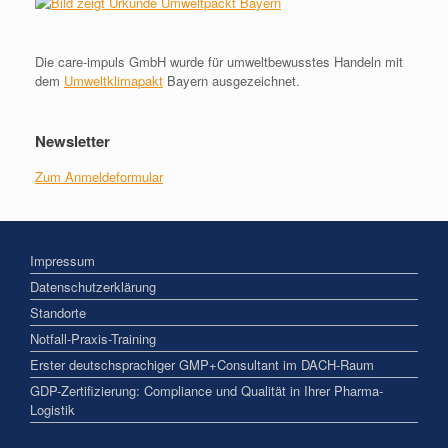
Die care-impuls GmbH wurde für umweltbewusstes Handeln mit
dem
Umweltklimapakt
Bayern ausgezeichnet.
Newsletter
Zum Anmeldeformular
Impressum
Datenschutzerklärung
Standorte
Notfall-Praxis-Training
Erster deutschsprachiger GMP+Consultant im DACH-Raum
GDP-Zertifizierung: Compliance und Qualität in Ihrer Pharma-
Logistik