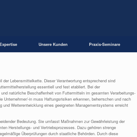
Expertise
Unsere Kunden
Praxis-Seminare
Teil der Lebensmittelkette. Dieser Verantwortung entsprechend sind
ermittelherstellung essentiell und fest etabliert. Bei der
e und natürliche Beschaffenheit von Futtermitteln im gesamten Verarbeitungs-
Die Unternehmer/-in muss Haftungsrisiken erkennen, beherrschen und nach
tung und Weiterentwicklung eines geeigneten Managementsystems erreicht
scheidender Bedeutung. Sie umfasst Maßnahmen zur Gewährleistung der
mten Herstellungs- und Vertriebsprozesses. Dazu gehören strenge
regelmäßige Überprüfungen durch staatliche Behörden. Durch diese