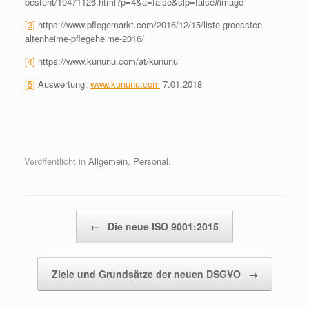
besteht/19471126.html?p=4&a=false&slp=false#image
[3]
https://www.pflegemarkt.com/2016/12/15/liste-groessten-
altenheime-pflegeheime-2016/
[4]
https://www.kununu.com/at/kununu
[5]
Auswertung:
www.kununu.com
7.01.2018
Veröffentlicht in
Allgemein
,
Personal
.
Beitragsnavigation
←
Die neue ISO 9001:2015
Ziele und Grundsätze der neuen DSGVO
→