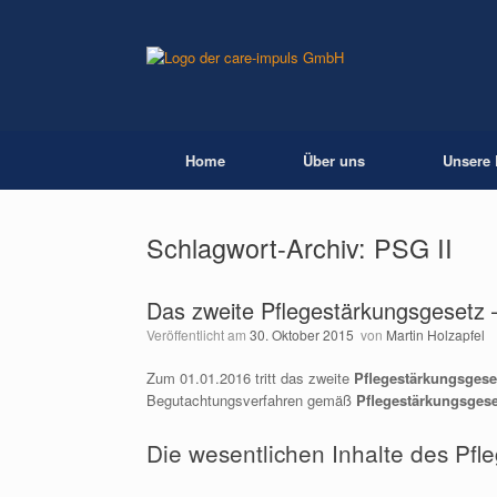
Zum
Inhalt
springen
Home
Über uns
Unsere 
Schlagwort-Archiv:
PSG II
Das zweite Pflegestärkungsgesetz
Veröffentlicht am
30. Oktober 2015
von
Martin Holzapfel
Zum 01.01.2016 tritt das zweite
Pflegestärkungsgese
Begutachtungsverfahren gemäß
Pflegestärkungsgese
Die wesentlichen Inhalte des Pfl