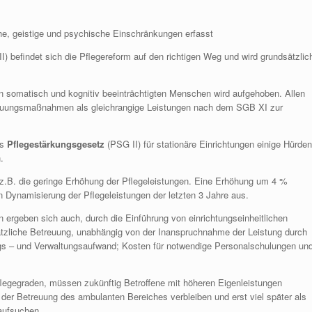
s
he, geistige und psychische Einschränkungen erfasst
) befindet sich die Pflegereform auf den richtigen Weg und wird grundsätzlic
n somatisch und kognitiv beeinträchtigten Menschen wird aufgehoben. Allen
reuungsmaßnahmen als gleichrangige Leistungen nach dem SGB XI zur
es
Pflegestärkungsgesetz
(PSG II) für stationäre Einrichtungen einige Hürden
.
n z.B. die geringe Erhöhung der Pflegeleistungen. Eine Erhöhung um 4 %
en Dynamisierung der Pflegeleistungen der letzten 3 Jahre aus.
 ergeben sich auch, durch die Einführung von einrichtungseinheitlichen
sätzliche Betreuung, unabhängig von der Inanspruchnahme der Leistung durch
ungs – und Verwaltungsaufwand; Kosten für notwendige Personalschulungen un
legegraden, müssen zukünftig Betroffene mit höheren Eigenleistungen
n der Betreuung des ambulanten Bereiches verbleiben und erst viel später als
 aufsuchen.