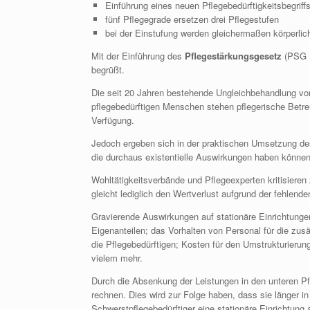
Einführung eines neuen Pflegebedürftigkeitsbegriff
fünf Pflegegrade ersetzen drei Pflegestufen
bei der Einstufung werden gleichermaßen körperlic
Mit der Einführung des
Pflegestärkungsgesetz
(PSG II
begrüßt.
Die seit 20 Jahren bestehende Ungleichbehandlung vo
pflegebedürftigen Menschen stehen pflegerische Bet
Verfügung.
Jedoch ergeben sich in der praktischen Umsetzung d
die durchaus existentielle Auswirkungen haben können
Wohltätigkeitsverbände und Pflegeexperten kritisiere
gleicht lediglich den Wertverlust aufgrund der fehlend
Gravierende Auswirkungen auf stationäre Einrichtungen
Eigenanteilen; das Vorhalten von Personal für die zu
die Pflegebedürftigen; Kosten für den Umstrukturier
vielem mehr.
Durch die Absenkung der Leistungen in den unteren Pf
rechnen. Dies wird zur Folge haben, dass sie länger i
Schwerstpflegebedürftiger eine stationäre Einrichtung