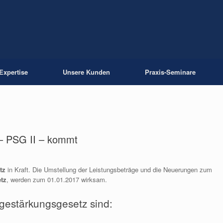
Expertise
Unsere Kunden
Praxis-Seminare
 – PSG II – kommt
tz
in Kraft. Die Umstellung der Leistungsbeträge und die Neuerungen zum
tz
, werden zum 01.01.2017 wirksam.
egestärkungsgesetz sind: