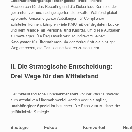
Lieferkettensorgfaltspflichtengesetz
fordern enorme
Ressourcen für das Reporting und die lückenlose Kontrolle der
gesamten vor- und nachgelagerten Lieferkette. Während global
agierende Konzerne ganze Abteilungen für Compliance
aufstellen können, kämpfen viele KMU mit der
digitalen Lücke
und dem
Mangel an Personal und Kapital
, um diese Aufgaben
zu bewältigen. Die Regulatorik wird so indirekt zu einem
Katalysator für Übernahmen
, da der Verkauf oft als einziger
Weg erscheint, die Compliance-Kosten zu schultern.
II. Die Strategische Entscheidung:
Drei Wege für den Mittelstand
Der mittelständische Unternehmer steht vor der Wahl: Entweder
zum
attraktiven Übernahmeziel
werden oder als
agiler,
unabhängiger Spezialist
bestehen. Die Passivität ist dabei die
gefährlichste Strategie.
Strategie
Fokus
Kernvorteil
Risi