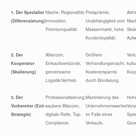
1. Der Spezialist
Nische, Regionalität,
Preisprämie,
Abhä
(Differenzierung)
Innovation,
Unabhängigkeit vom
Nisc
Premiumqualität.
Massenmarkt, hohe
Skal
Kundenloyalität.
Aufw
2. Der
Allianzen,
Größere
Verlu
Kooperator
Einkaufsverbünde,
Verhandlungsmacht,
kultu
(Skalierung)
gemeinsame
Kostenersparnis
Koop
Logistik/Vertrieb.
durch Bündelung.
3. Der
Professionalisierung,
Maximierung des
Hoh
Vorbereiter (Exit-
saubere Bilanzen,
Unternehmenswertes
Vora
Strategie)
digitale Reife, Top-
im Falle eines
Sys
Compliance.
Verkaufs.
Gove