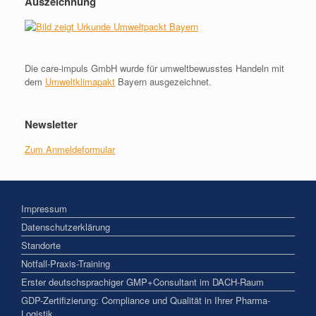
Auszeichnung
Die care-impuls GmbH wurde für umweltbewusstes Handeln mit
dem
Umweltklimapakt
Bayern ausgezeichnet.
Newsletter
Zum Anmeldeformular
Impressum
Datenschutzerklärung
Standorte
Notfall-Praxis-Training
Erster deutschsprachiger GMP+Consultant im DACH-Raum
GDP-Zertifizierung: Compliance und Qualität in Ihrer Pharma-
Logistik